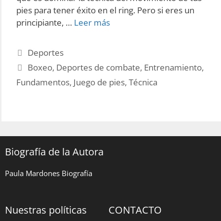
pies para tener éxito en el ring. Pero si eres un
Mejora
principiante, …
Leer más
tu
técnica
Categories
Deportes
de
Tags
Boxeo
,
Deportes de combate
,
Entrenamiento
,
boxeo:
Fundamentos
,
Juego de pies
,
Técnica
Aprende
los
fundamentos
del
juego
de
Biografía de la Autora
pies.
Paula Mardones Biografía
Nuestras políticas
CONTACTO