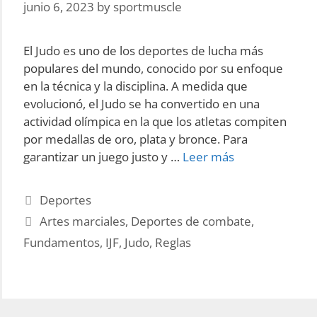
junio 6, 2023
by
sportmuscle
El Judo es uno de los deportes de lucha más
populares del mundo, conocido por su enfoque
en la técnica y la disciplina. A medida que
evolucionó, el Judo se ha convertido en una
actividad olímpica en la que los atletas compiten
por medallas de oro, plata y bronce. Para
Las
garantizar un juego justo y …
Leer más
10
reglas
Categories
Deportes
fundamentales
Tags
Artes marciales
,
Deportes de combate
,
del
Fundamentos
,
IJF
,
Judo
,
Reglas
Judo
establecidas
por
la
IJF