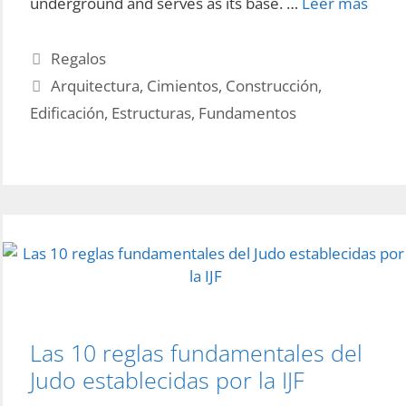
Cóm
underground and serves as its base. …
Leer más
se
escri
Categories
Regalos
corr
Tags
Arquitectura
,
Cimientos
,
Construcción
,
cimie
Edificación
,
Estructuras
,
Fundamentos
o
simie
Las 10 reglas fundamentales del
Judo establecidas por la IJF