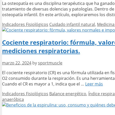
La osteopatía es una disciplina terapéutica que ha ganado
tratamiento de diversas dolencias y patologías. Dentro de e
osteopatía infantil. En este artículo, exploraremos los dis
Categories
Tags
Indicadores Fisiológicos
Cuidado infantil natural
,
Medicina 
Cociente respiratorio: fórmula, val
mediciones respiratorias.
marzo 22, 2024
by
sportmuscle
El cociente respiratorio (CR) es una fórmula utilizada en f
O2 consumido durante la respiración. Es una herramienta i
Cocie
Cuando el CR es mayor a 1, indica que el …
Leer más
respir
Categories
Tags
Indicadores Fisiológicos
Balance energético
,
Índice respira
fórmul
anaeróbica
valore
norma
e