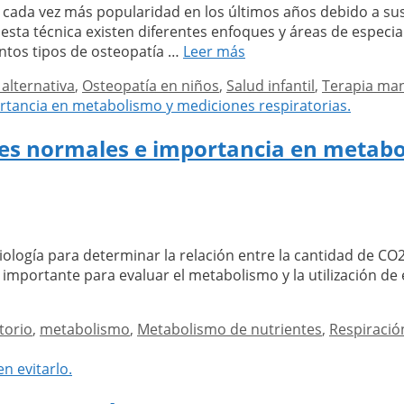
 cada vez más popularidad en los últimos años debido a sus
probióticos
sta técnica existen diferentes enfoques y áreas de especiali
para
Tipos
tintos tipos de osteopatía …
Leer más
tu
de
salud.
alternativa
,
Osteopatía en niños
,
Salud infantil
,
Terapia ma
osteopatía
pediatrica
y
ores normales e importancia en metab
su
eficacia
para
bebés
y
niños.
isiología para determinar la relación entre la cantidad de CO
mportante para evaluar el metabolismo y la utilización de 
nte
atorio:
torio
,
metabolismo
,
Metabolismo de nutrientes
,
Respiració
a,
s
les