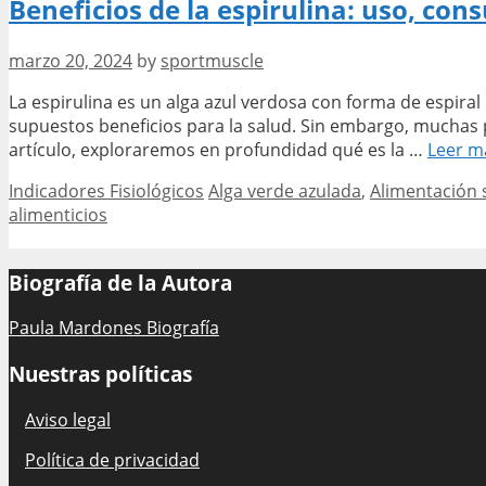
Beneficios de la espirulina: uso, co
impor
en
metab
marzo 20, 2024
by
sportmuscle
y
La espirulina es un alga azul verdosa con forma de espira
medic
supuestos beneficios para la salud. Sin embargo, muchas 
respir
artículo, exploraremos en profundidad qué es la …
Leer m
Categories
Tags
Indicadores Fisiológicos
Alga verde azulada
,
Alimentación 
alimenticios
Biografía de la Autora
Paula Mardones Biografía
Nuestras políticas
Aviso legal
Política de privacidad