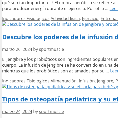
qué son tan importantes? El umbral aeróbico se refiere al
para producir energía durante el ejercicio. Por otro …
Lee
Categories
Tags
Indicadores Fisiológicos
Actividad física
,
Ejercicio
,
Entrena
Descubre los poderes de la infusión d
marzo 26, 2024
by
sportmuscle
El jengibre y los probióticos son ingredientes populares e
cuerpo. La infusión de jengibre se ha convertido en una d
mientras que los probióticos son aclamados por su …
Lee
Categories
Tags
Indicadores Fisiológicos
Alimentación
,
Infusión
,
Jengibre
,
P
Tipos de osteopatía pediatrica y su e
marzo 24, 2024
by
sportmuscle