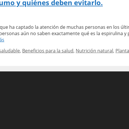
nsumo y quiénes deben evitarlo.
tancia
olismo
l que ha captado la atención de muchas personas en los últ
iones
personas aún no saben exactamente qué es la espirulina y p
atorias.
Beneficios
ás
de
saludable
,
Beneficios para la salud
,
Nutrición natural
,
Plant
la
espirulina:
uso,
consumo
y
quiénes
deben
evitarlo.