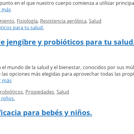
 punto en el que nuestro cuerpo comienza a utilizar princip
Aprende
r más
a
miento
,
Fisiología
,
Resistencia aeróbica
,
Salud
calcular
tu
umbral
e jengibre y probióticos para tu salud
aeróbico
y
anaeróbico
para
n el mundo de la salud y el bienestar, conocidos por sus múlt
ciclismo
e las opciones más elegidas para aprovechar todas las propi
y
Descubre
r más
running
los
robióticos
,
Propiedades
,
Salud
poderes
de
la
ficacia para bebés y niños.
infusión
de
jengibre
y