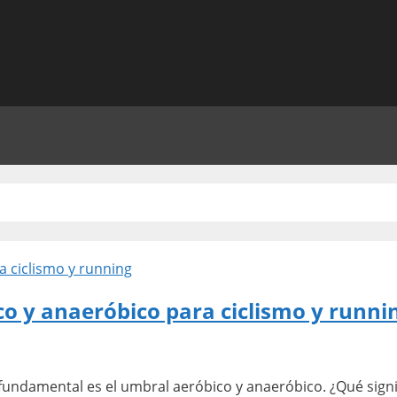
co y anaeróbico para ciclismo y runni
 fundamental es el umbral aeróbico y anaeróbico. ¿Qué signi