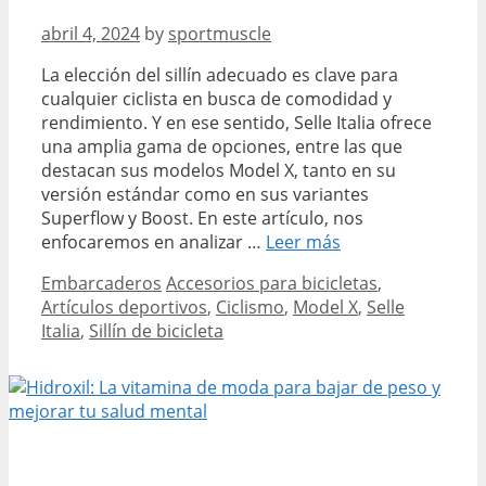
abril 4, 2024
by
sportmuscle
La elección del sillín adecuado es clave para
cualquier ciclista en busca de comodidad y
rendimiento. Y en ese sentido, Selle Italia ofrece
una amplia gama de opciones, entre las que
destacan sus modelos Model X, tanto en su
versión estándar como en sus variantes
Superflow y Boost. En este artículo, nos
Descubre
enfocaremos en analizar …
Leer más
todo
Categories
Tags
Embarcaderos
Accesorios para bicicletas
,
sobre
Artículos deportivos
,
Ciclismo
,
Model X
,
Selle
el
Italia
,
Sillín de bicicleta
Selle
Italia
Model
X:
detalles,
opiniones
y