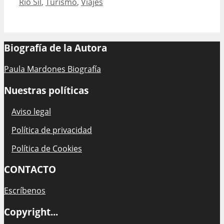
Río Sil
,
Turismo
,
Viajes
Sacra:
horarios,
precios
y
Biografía de la Autora
opiniones
en
Paula Mardones Biografía
Ponte
do
Nuestras políticas
Sil
y
Aviso legal
Doade.
Política de privacidad
Política de Cookies
CONTACTO
Escríbenos
Copyright...