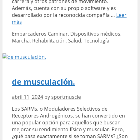
carrera y otros patrones de movimiento.
Además, cuenta con su propio software y es
desarrollado por la reconocida compañía …
Leer
Descubriendo
más
las
Categories
Tags
Embarcaderos
Caminar
,
Dispositivos médicos
,
ventajas
Marcha
,
Rehabilitación
,
Salud
,
Tecnología
del
Optogait:
precio,
software
y
tecnología
de musculación.
Microgate
abril 11, 2024
by
sportmuscle
Los SARMs, o Moduladores Selectivos de
Receptores Androgénicos, se han convertido en
una popular opción para aquellos que buscan
mejorar su rendimiento físico y muscular. Pero,
¿qué pasa exactamente si se toman SARMs? ¿Son