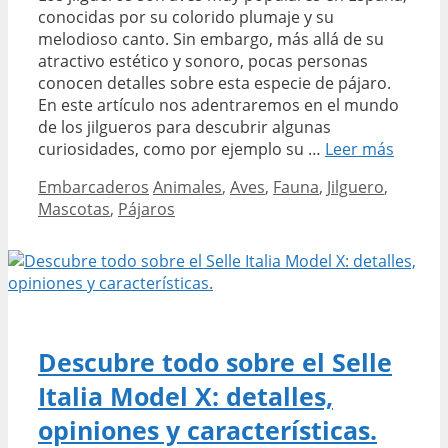
conocidas por su colorido plumaje y su
melodioso canto. Sin embargo, más allá de su
atractivo estético y sonoro, pocas personas
conocen detalles sobre esta especie de pájaro.
En este artículo nos adentraremos en el mundo
de los jilgueros para descubrir algunas
Descub
curiosidades, como por ejemplo su …
Leer más
el
Categories
Tags
Embarcaderos
Animales
,
Aves
,
Fauna
,
Jilguero
,
precio,
Mascotas
,
Pájaros
la
poblac
y
las
prefer
de
los
Descubre todo sobre el Selle
jilguer
Italia Model X: detalles,
en
España
opiniones y características.