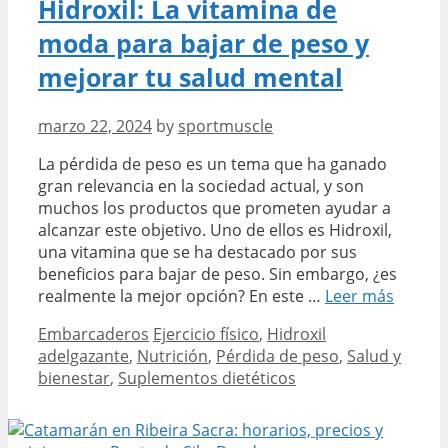
Hidroxil: La vitamina de
características.
moda para bajar de peso y
mejorar tu salud mental
marzo 22, 2024
by
sportmuscle
La pérdida de peso es un tema que ha ganado
gran relevancia en la sociedad actual, y son
muchos los productos que prometen ayudar a
alcanzar este objetivo. Uno de ellos es Hidroxil,
una vitamina que se ha destacado por sus
beneficios para bajar de peso. Sin embargo, ¿es
Hidroxi
realmente la mejor opción? En este …
Leer más
La
Categories
Tags
Embarcaderos
Ejercicio físico
,
Hidroxil
vitami
adelgazante
,
Nutrición
,
Pérdida de peso
,
Salud y
de
bienestar
,
Suplementos dietéticos
moda
para
bajar