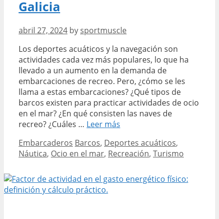
Galicia
abril 27, 2024
by
sportmuscle
Los deportes acuáticos y la navegación son
actividades cada vez más populares, lo que ha
llevado a un aumento en la demanda de
embarcaciones de recreo. Pero, ¿cómo se les
llama a estas embarcaciones? ¿Qué tipos de
barcos existen para practicar actividades de ocio
en el mar? ¿En qué consisten las naves de
Guía
recreo? ¿Cuáles …
Leer más
para
Categories
Tags
Embarcaderos
Barcos
,
Deportes acuáticos
,
elegir
Náutica
,
Ocio en el mar
,
Recreación
,
Turismo
la
embarcación
de
recreo
perfecta:
tipos,