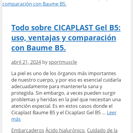
físico:
definición
y
cálculo
Todo sobre CICAPLAST Gel B5:
práctico.
uso, ventajas y comparación
con Baume B5.
abril 21, 2024
by
sportmuscle
La piel es uno de los órganos más importantes
de nuestro cuerpo, y por eso es esencial cuidarla
adecuadamente para mantenerla sana y
protegida. Sin embargo, a veces pueden surgir
problemas y heridas en la piel que necesitan una
atención especial. Es en estos casos donde el
Cicaplast Baume B5 y el Cicaplast Gel B5 …
Leer
Todo
más
sobre
Categories
Tags
Embarcaderos
Ácido hialurónico
,
Cuidado de la
CICAPLAST