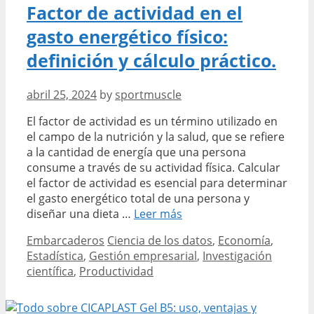
características
Factor de actividad en el
y
gasto energético físico:
precios
en
definición y cálculo práctico.
Galicia
abril 25, 2024
by
sportmuscle
El factor de actividad es un término utilizado en
el campo de la nutrición y la salud, que se refiere
a la cantidad de energía que una persona
consume a través de su actividad física. Calcular
el factor de actividad es esencial para determinar
el gasto energético total de una persona y
Factor
diseñar una dieta …
Leer más
de
Categories
Tags
Embarcaderos
Ciencia de los datos
,
Economía
,
actividad
Estadística
,
Gestión empresarial
,
Investigación
en
científica
,
Productividad
el
gasto
energético