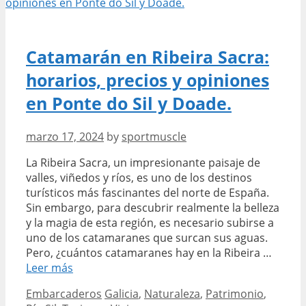
de
peso
y
mejora
Catamarán en Ribeira Sacra:
tu
horarios, precios y opiniones
salud
mental
en Ponte do Sil y Doade.
marzo 17, 2024
by
sportmuscle
La Ribeira Sacra, un impresionante paisaje de
valles, viñedos y ríos, es uno de los destinos
turísticos más fascinantes del norte de España.
Sin embargo, para descubrir realmente la belleza
y la magia de esta región, es necesario subirse a
uno de los catamaranes que surcan sus aguas.
Pero, ¿cuántos catamaranes hay en la Ribeira …
Catamarán
Leer más
en
Categories
Tags
Embarcaderos
Galicia
,
Naturaleza
,
Patrimonio
,
Ribeira