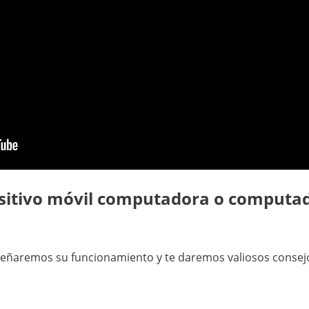
sitivo móvil computadora o computad
señaremos su funcionamiento y te daremos valiosos consejo