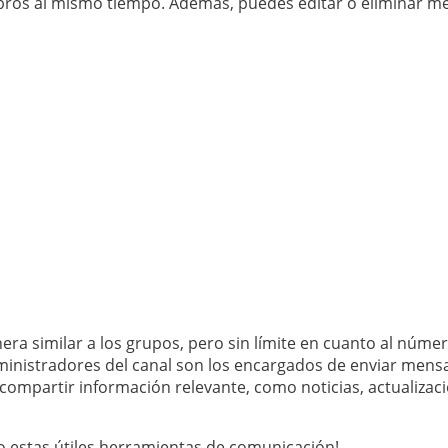
mbros al mismo tiempo. Además, puedes editar o eliminar me
ra similar a los grupos, pero sin límite en cuanto al núme
inistradores del canal son los encargados de enviar mensa
compartir información relevante, como noticias, actualizac
 estas útiles herramientas de comunicación!