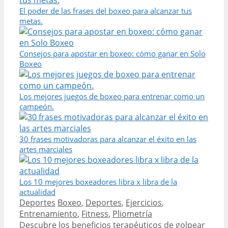
El poder de las frases del boxeo para alcanzar tus
metas.
Consejos para apostar en boxeo: cómo ganar en Solo
Boxeo
Los mejores juegos de boxeo para entrenar como un
campeón.
30 frases motivadoras para alcanzar el éxito en las
artes marciales
Los 10 mejores boxeadores libra x libra de la
actualidad
Categories
Tags
Deportes
Boxeo
,
Deportes
,
Ejercicios
,
Entrenamiento
,
Fitness
,
Pliometría
Post
Descubre los beneficios terapéuticos de golpear