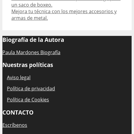
navigation
un saco de boxeo.
Mejora tu técnica con los mejores accesorios y
armas de metal.
Biografía de la Autora
Paula Mardones Biografía
Nuestras políticas
Aviso legal
Política de privacidad
Política de Cookies
CONTACTO
Escríbenos