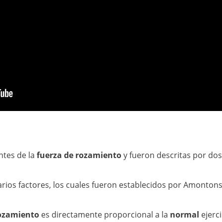
ntes de la
fuerza de rozamiento
y fueron descritas por dos 
rios factores, los cuales fueron establecidos por Amonton
rozamiento
es directamente proporcional a la
normal
ejerci