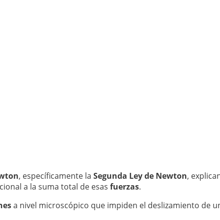
ewton
, específicamente la
Segunda Ley de Newton
, explic
ional a la suma total de esas
fuerzas
.
nes
a nivel microscópico que impiden el deslizamiento de un