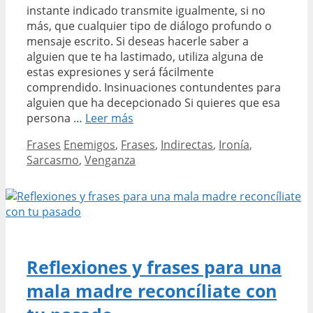
instante indicado transmite igualmente, si no
más, que cualquier tipo de diálogo profundo o
mensaje escrito. Si deseas hacerle saber a
alguien que te ha lastimado, utiliza alguna de
estas expresiones y será fácilmente
comprendido. Insinuaciones contundentes para
alguien que ha decepcionado Si quieres que esa
Las
persona …
Leer más
mejores
Categories
Tags
Frases
Enemigos
,
Frases
,
Indirectas
,
Ironía
,
frases
Sarcasmo
,
Venganza
para
tirar
indirectas
a
tus
enemigos
Reflexiones y frases para una
mala madre reconcíliate con