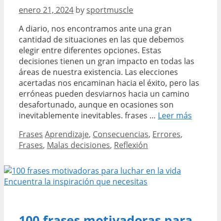
enero 21, 2024
by
sportmuscle
web
A diario, nos encontramos ante una gran
cantidad de situaciones en las que debemos
elegir entre diferentes opciones. Estas
decisiones tienen un gran impacto en todas las
áreas de nuestra existencia. Las elecciones
acertadas nos encaminan hacia el éxito, pero las
erróneas pueden desviarnos hacia un camino
desafortunado, aunque en ocasiones son
frases
inevitablemente inevitables. frases …
Leer más
Categories
Tags
Frases
Aprendizaje
,
Consecuencias
,
Errores
,
Frases
,
Malas decisiones
,
Reflexión
100 frases motivadoras para