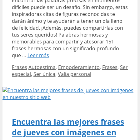
Encontrar las palabras precisas en momentos
difíciles puede ser un desafío. Sin embargo, estas
inspiradoras citas de figuras reconocidas te
darán ánimo y te ayudarán a tener un día lleno
de felicidad. ¡Además, puedes compartirlas con
tus seres queridos! Palabras hermosas y
memorables para compartir y atesorar 151
frases hermosas con un significado profundo
Encuentra
que …
Leer más
en
Categories
Tags
Frases
Autoestima
,
Empoderamiento
,
Frases
,
Ser
estas
especial
,
Ser única
,
Valía personal
frases
la
inspiración
para
ser
única
y
Encuentra las mejores frases
especial
de jueves con imágenes en