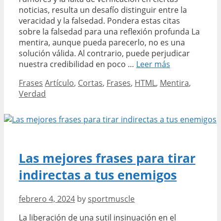
noticias, resulta un desafío distinguir entre la
veracidad y la falsedad. Pondera estas citas
sobre la falsedad para una reflexión profunda La
mentira, aunque pueda parecerlo, no es una
solución válida. Al contrario, puede perjudicar
Las
nuestra credibilidad en poco …
Leer más
mejores
Categories
Tags
Frases
Artículo
,
Cortas
,
Frases
,
HTML
,
Mentira
,
frases
Verdad
cortas
sobre
la
verdad
y
la
Las mejores frases para tirar
mentira
indirectas a tus enemigos
febrero 4, 2024
by
sportmuscle
La liberación de una sutil insinuación en el