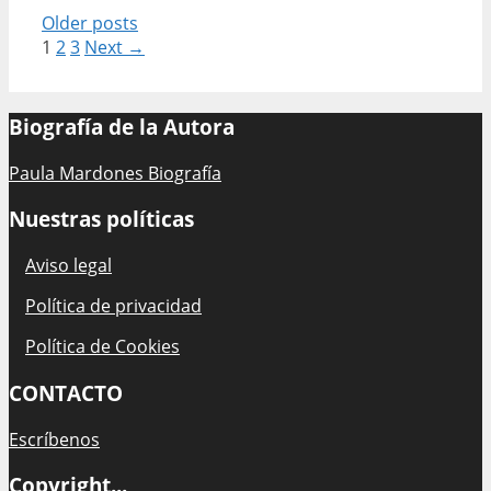
vida
Post
Older posts
Encuentra
navigation
1
2
3
Next →
la
inspiración
que
Biografía de la Autora
necesitas
Paula Mardones Biografía
Nuestras políticas
Aviso legal
Política de privacidad
Política de Cookies
CONTACTO
Escríbenos
Copyright...