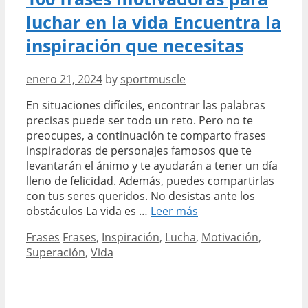
luchar en la vida Encuentra la
inspiración que necesitas
enero 21, 2024
by
sportmuscle
En situaciones difíciles, encontrar las palabras
precisas puede ser todo un reto. Pero no te
preocupes, a continuación te comparto frases
inspiradoras de personajes famosos que te
levantarán el ánimo y te ayudarán a tener un día
lleno de felicidad. Además, puedes compartirlas
con tus seres queridos. No desistas ante los
100
obstáculos La vida es …
Leer más
frases
Categories
Tags
Frases
Frases
,
Inspiración
,
Lucha
,
Motivación
,
motivadoras
Superación
,
Vida
para
luchar
en
la