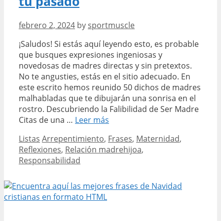
tu pasado
febrero 2, 2024
by
sportmuscle
¡Saludos! Si estás aquí leyendo esto, es probable
que busques expresiones ingeniosas y
novedosas de madres directas y sin pretextos.
No te angusties, estás en el sitio adecuado. En
este escrito hemos reunido 50 dichos de madres
malhabladas que te dibujarán una sonrisa en el
rostro. Descubriendo la Falibilidad de Ser Madre
Reflexiones
Citas de una …
Leer más
y
Categories
Tags
Listas
Arrepentimiento
,
Frases
,
Maternidad
,
frases
Reflexiones
,
Relación madrehijoa
,
para
Responsabilidad
una
mala
madre
reconcíliate
con
tu