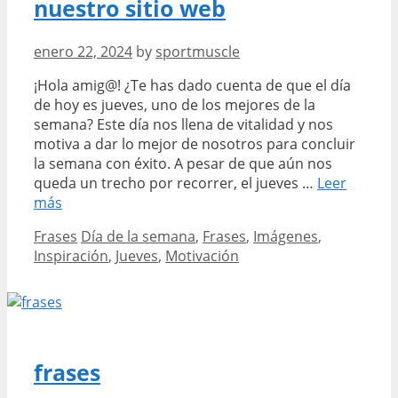
nuestro sitio web
enero 22, 2024
by
sportmuscle
¡Hola amig@! ¿Te has dado cuenta de que el día
de hoy es jueves, uno de los mejores de la
semana? Este día nos llena de vitalidad y nos
motiva a dar lo mejor de nosotros para concluir
la semana con éxito. A pesar de que aún nos
queda un trecho por recorrer, el jueves …
Leer
Encuentra
más
las
Categories
Tags
Frases
Día de la semana
,
Frases
,
Imágenes
,
mejores
Inspiración
,
Jueves
,
Motivación
frases
de
jueves
con
imágenes
en
frases
nuestro
sitio