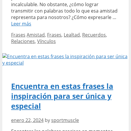
incalculable. No obstante, ¿cómo lograr
transmitir con palabras todo lo que esa amistad
representa para nosotros? ¿Cómo expresarle …
Las
Leer más
mejores
Categories
Tags
Frases
Amistad
,
Frases
,
Lealtad
,
Recuerdos
,
frases
Relaciones
,
Vínculos
para
tus
amigos
de
toda
la
vida
Encuentra en estas frases la
demuéstrales
inspiración para ser única y
cuánto
los
especial
quieres
enero 22, 2024
by
sportmuscle