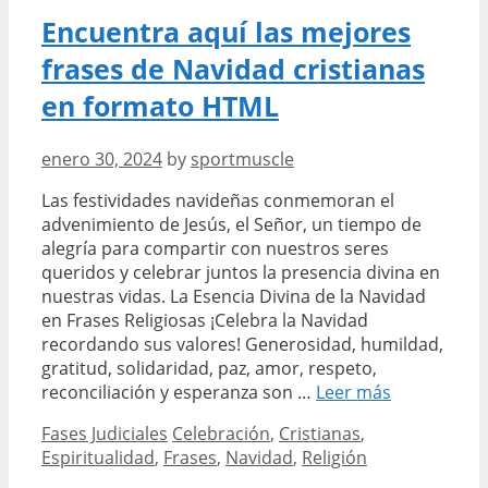
pasado
Encuentra aquí las mejores
frases de Navidad cristianas
en formato HTML
enero 30, 2024
by
sportmuscle
Las festividades navideñas conmemoran el
advenimiento de Jesús, el Señor, un tiempo de
alegría para compartir con nuestros seres
queridos y celebrar juntos la presencia divina en
nuestras vidas. La Esencia Divina de la Navidad
en Frases Religiosas ¡Celebra la Navidad
recordando sus valores! Generosidad, humildad,
gratitud, solidaridad, paz, amor, respeto,
Encuentra
reconciliación y esperanza son …
Leer más
aquí
Categories
Tags
Fases Judiciales
Celebración
,
Cristianas
,
las
Espiritualidad
,
Frases
,
Navidad
,
Religión
mejores
frases