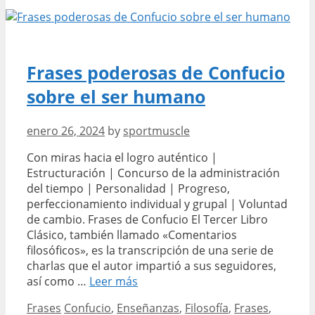
de
Navidad
cristianas
en
Frases poderosas de Confucio
formato
sobre el ser humano
HTML
enero 26, 2024
by
sportmuscle
Con miras hacia el logro auténtico |
Estructuración | Concurso de la administración
del tiempo | Personalidad | Progreso,
perfeccionamiento individual y grupal | Voluntad
de cambio. Frases de Confucio El Tercer Libro
Clásico, también llamado «Comentarios
filosóficos», es la transcripción de una serie de
charlas que el autor impartió a sus seguidores,
Frases
así como …
Leer más
poderosas
Categories
Tags
Frases
Confucio
,
Enseñanzas
,
Filosofía
,
Frases
,
de