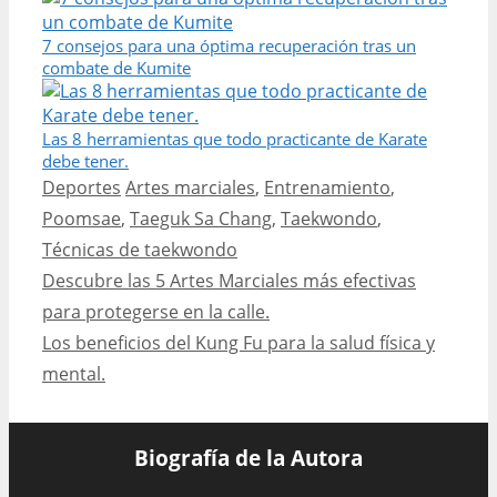
7 consejos para una óptima recuperación tras un
combate de Kumite
Las 8 herramientas que todo practicante de Karate
debe tener.
Categories
Tags
Deportes
Artes marciales
,
Entrenamiento
,
Poomsae
,
Taeguk Sa Chang
,
Taekwondo
,
Técnicas de taekwondo
Post
Descubre las 5 Artes Marciales más efectivas
navigation
para protegerse en la calle.
Los beneficios del Kung Fu para la salud física y
mental.
Biografía de la Autora