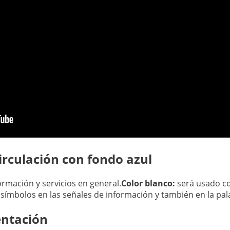
irculación con fondo azul
rmación y servicios en general.
Color blanco:
será usado co
 símbolos en las señales de información y también en la pal
entación