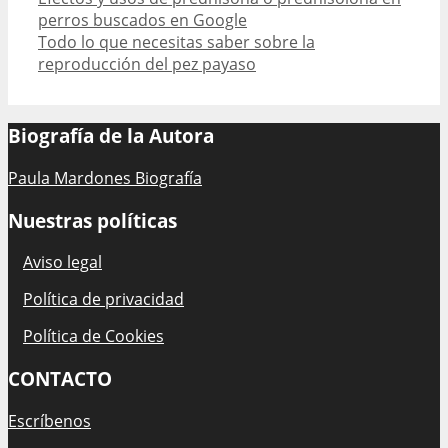
navigation
perros buscados en Google
Todo lo que necesitas saber sobre la
reproducción del pez payaso
Biografía de la Autora
Paula Mardones Biografía
Nuestras políticas
Aviso legal
Política de privacidad
Política de Cookies
CONTACTO
Escríbenos