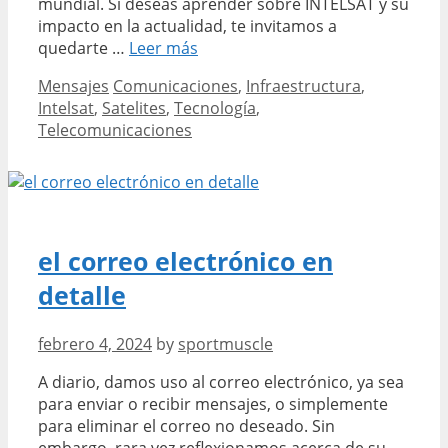
mundial. Si deseas aprender sobre INTELSAT y su
impacto en la actualidad, te invitamos a
Todo
quedarte …
Leer más
Lo
Categories
Tags
Mensajes
Comunicaciones
,
Infraestructura
,
Que
Intelsat
,
Satelites
,
Tecnología
,
Debes
Telecomunicaciones
Saber
Sobre
Intelsat
El
Satelite
De
el correo electrónico en
Telecomunicaciones
detalle
Internacional
febrero 4, 2024
by
sportmuscle
A diario, damos uso al correo electrónico, ya sea
para enviar o recibir mensajes, o simplemente
para eliminar el correo no deseado. Sin
embargo, rara vez reflexionamos acerca de su