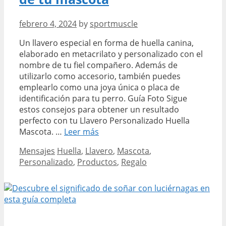
febrero 4, 2024
by
sportmuscle
Un llavero especial en forma de huella canina,
elaborado en metacrilato y personalizado con el
nombre de tu fiel compañero. Además de
utilizarlo como accesorio, también puedes
emplearlo como una joya única o placa de
identificación para tu perro. Guía Foto Sigue
estos consejos para obtener un resultado
perfecto con tu Llavero Personalizado Huella
Productos
Mascota. …
Leer más
para
Categories
Tags
Mensajes
Huella
,
Llavero
,
Mascota
,
Mascotas
Personalizado
,
Productos
,
Regalo
Descubre
el
mejor
llavero
personalizado
con