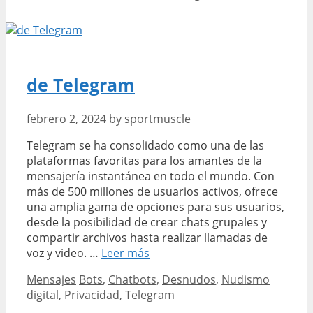
con
luciérnagas
en
esta
guía
de Telegram
completa
febrero 2, 2024
by
sportmuscle
Telegram se ha consolidado como una de las
plataformas favoritas para los amantes de la
mensajería instantánea en todo el mundo. Con
más de 500 millones de usuarios activos, ofrece
una amplia gama de opciones para sus usuarios,
desde la posibilidad de crear chats grupales y
compartir archivos hasta realizar llamadas de
de
voz y video. …
Leer más
Telegram
Categories
Tags
Mensajes
Bots
,
Chatbots
,
Desnudos
,
Nudismo
digital
,
Privacidad
,
Telegram