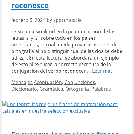
reconosco
febrero 5, 2024
by
sportmuscle
Existe una similitud en la pronunciación de las
letras ‘s’ y ‘z’, sobre todo en los países
americanos, lo cual puede provocar errores de
ortografía al no distinguir cuál de las dos se debe
utilizar. En esta lectura, se abordará un ejemplo
de esto al explicar la correcta escritura de la
Cómo
conjugación del verbo reconocer …
Leer más
se
Categories
Tags
Mensajes
Acentuación
,
Conjunciones
,
escribe
Diccionario
,
Gramática
,
Ortografía
,
Palabras
correcta
reconozc
o
reconosc