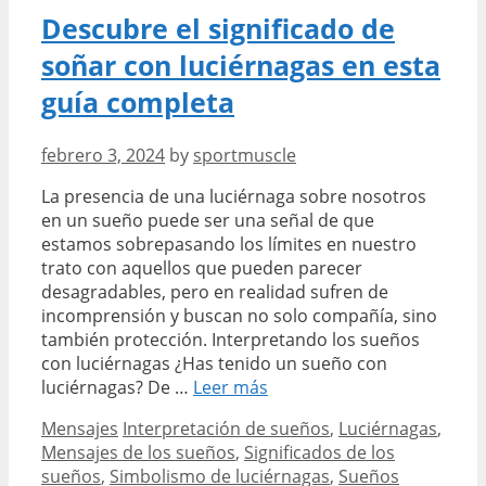
la
Descubre el significado de
huella
soñar con luciérnagas en esta
de
tu
guía completa
mascota
febrero 3, 2024
by
sportmuscle
La presencia de una luciérnaga sobre nosotros
en un sueño puede ser una señal de que
estamos sobrepasando los límites en nuestro
trato con aquellos que pueden parecer
desagradables, pero en realidad sufren de
incomprensión y buscan no solo compañía, sino
también protección. Interpretando los sueños
con luciérnagas ¿Has tenido un sueño con
Descubre
luciérnagas? De …
Leer más
el
Categories
Tags
Mensajes
Interpretación de sueños
,
Luciérnagas
,
significado
Mensajes de los sueños
,
Significados de los
de
sueños
,
Simbolismo de luciérnagas
,
Sueños
soñar