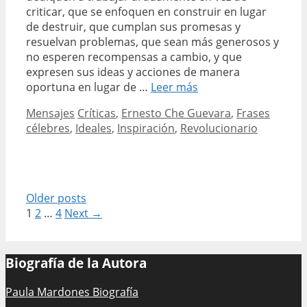
criticar, que se enfoquen en construir en lugar
de destruir, que cumplan sus promesas y
resuelvan problemas, que sean más generosos y
no esperen recompensas a cambio, y que
expresen sus ideas y acciones de manera
Las
oportuna en lugar de …
Leer más
más
Categories
Tags
Mensajes
Críticas
,
Ernesto Che Guevara
,
Frases
impactantes
célebres
,
Ideales
,
Inspiración
,
Revolucionario
frases
célebres
de
Ernesto
Che
Post
Older posts
Guevara
navigation
1
2
…
4
Next →
sobre
las
críticas
Biografía de la Autora
Paula Mardones Biografía