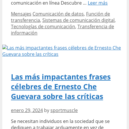
Comunica
comunicación en línea Descubre …
Leer más
de
Categories
Tags
Mensajes
Comunicación de datos
,
Función de
datos
transferencia
,
Sistemas de comunicación digital
,
y
Tecnologías de comunicación
,
Transferencia de
su
información
función
en
la
transfere
de
informac
Las más impactantes frases
célebres de Ernesto Che
Guevara sobre las críticas
enero 29, 2024
by
sportmuscle
Se necesitan individuos en la sociedad que se
dediquen a trabajar arduamente en vez de