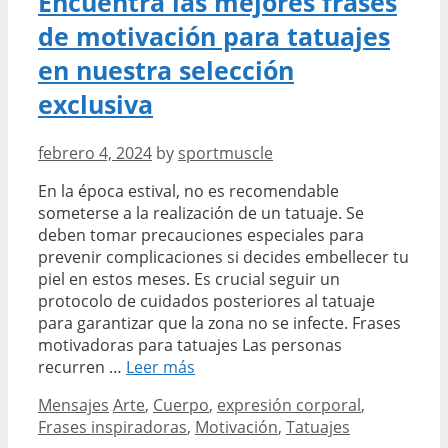
Encuentra las mejores frases
de motivación para tatuajes
en nuestra selección
exclusiva
febrero 4, 2024
by
sportmuscle
En la época estival, no es recomendable
someterse a la realización de un tatuaje. Se
deben tomar precauciones especiales para
prevenir complicaciones si decides embellecer tu
piel en estos meses. Es crucial seguir un
protocolo de cuidados posteriores al tatuaje
para garantizar que la zona no se infecte. Frases
motivadoras para tatuajes Las personas
Encuentra
recurren …
Leer más
las
Categories
Tags
Mensajes
Arte
,
Cuerpo
,
expresión corporal
,
mejores
Frases inspiradoras
,
Motivación
,
Tatuajes
frases