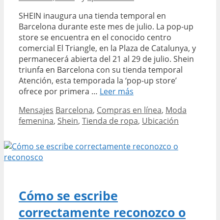
SHEIN inaugura una tienda temporal en
Barcelona durante este mes de julio. La pop-up
store se encuentra en el conocido centro
comercial El Triangle, en la Plaza de Catalunya, y
permanecerá abierta del 21 al 29 de julio. Shein
triunfa en Barcelona con su tienda temporal
Atención, esta temporada la ‘pop-up store’
Descubre
ofrece por primera …
Leer más
dónde
Categories
Tags
Mensajes
Barcelona
,
Compras en línea
,
Moda
se
femenina
,
Shein
,
Tienda de ropa
,
Ubicación
encuentra
la
nueva
tienda
física
de
SHEIN
Cómo se escribe
en
correctamente reconozco o
Barcelona