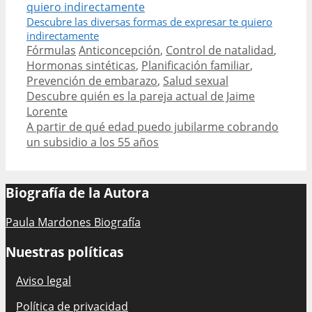
Descubre las diversas formas de expresar te quiero
indirectamente
Categories
Tags
Fórmulas
Anticoncepción
,
Control de natalidad
,
Hormonas sintéticas
,
Planificación familiar
,
Prevención de embarazo
,
Salud sexual
Post
Descubre quién es la pareja actual de Jaime
navigation
Lorente
A partir de qué edad puedo jubilarme cobrando
un subsidio a los 55 años
Biografía de la Autora
Paula Mardones Biografía
Nuestras políticas
Aviso legal
Política de privacidad