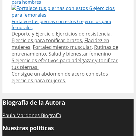
para hombres
Fortalece tus piernas con estos 6 ejercicios para
femorales
Categories
Tags
Deporte y Ejercicio
Ejercicios de resistencia
,
Ejercicios para tonificar brazos
,
Flacidez en
mujeres
,
Fortalecimiento muscular
,
Rutinas de
entrenamiento
,
Salud y bienestar femenino
Post
5 ejercicios efectivos para adelgazar y tonificar
navigation
tus piernas.
Consigue un abdomen de acero con estos
ejercicios para mujeres.
Biografía de la Autora
Paula Mardones Biografía
Nuestras políticas