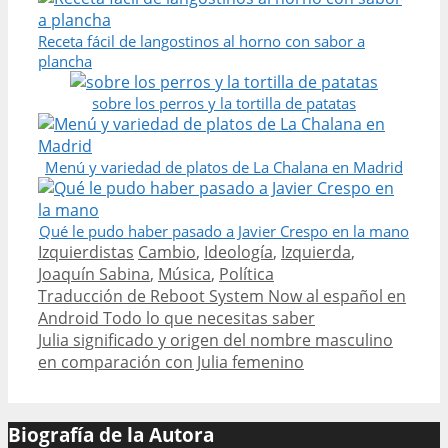
Receta fácil de langostinos al horno con sabor a
plancha
sobre los perros y la tortilla de patatas
Menú y variedad de platos de La Chalana en Madrid
Qué le pudo haber pasado a Javier Crespo en la mano
Categories
Tags
Izquierdistas
Cambio
,
Ideología
,
Izquierda
,
Joaquín Sabina
,
Música
,
Política
Post
Traducción de Reboot System Now al español en
navigation
Android Todo lo que necesitas saber
Julia significado y origen del nombre masculino
en comparación con Julia femenino
Biografía de la Autora