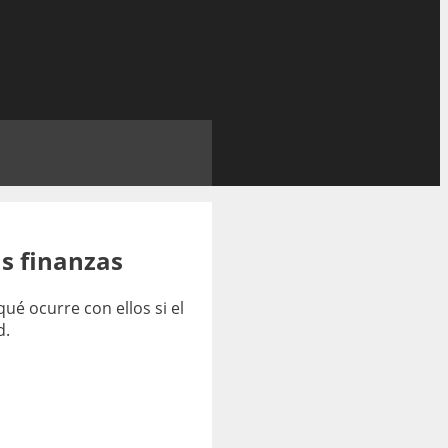
us finanzas
ué ocurre con ellos si el
d.