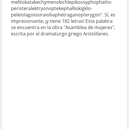
melito­katakechy­meno­kichlepikossypho­phatto­
perister­alektryonoptekephallio­kigklo­
peleiolagoio­siraio­baphe­tragano­pterygon". Sí, es
impresionante, ¡y tiene 182 letras! Esta palabra
se encuentra en la obra "Asamblea de mujeres",
escrita por el dramaturgo griego Aristófanes.