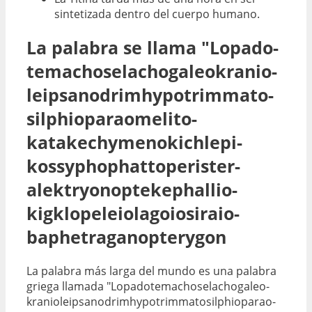
sintetizada dentro del cuerpo humano.
La palabra se llama "Lopado­­­
temacho­­­selacho­­­galeo­­­kranio­­­
leipsano­­­drim­­­hypo­­­trimmato­­­
silphio­­­parao­­­melito­­­
katakechy­­­meno­­­kichl­­­epi­­­
kossypho­­­phatto­­­perister­­­
alektryon­­­opte­­­kephallio­­­
kigklo­­­peleio­­­lagoio­­­siraio­­­
baphe­­­tragano­­­pterygon
La palabra más larga del mundo es una palabra
griega llamada "Lopado­temacho­selacho­galeo­
kranio­leipsano­drim­hypo­trimmato­silphio­parao­