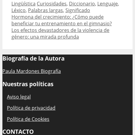
Categories
Tags
Lingüística
Curiosidades
,
Diccionario
,
Lenguaje
,
Léxico
,
Palabras largas
,
Significado
Post
Hormona del crecimiento: ¿Cómo puede
navigation
beneficiar tu entrenamiento en el gimnasio?
Los efectos devastadores de la violencia de
género: una mirada profunda
Biografía de la Autora
Paula Mardones Biografía
Nuestras políticas
Aviso legal
Política de privacidad
Política de Cookies
CONTACTO