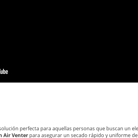
 solución perfecta para aquellas personas que buscan un e
 Air Venter
para asegurar un secado rápido y uniforme de