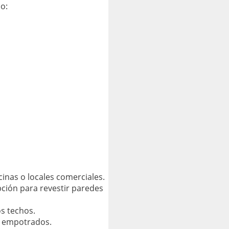
o:
cinas o locales comerciales.
pción para revestir paredes
os techos.
s empotrados.