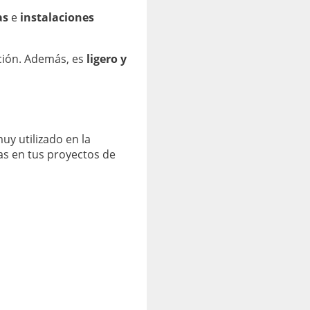
as
e
instalaciones
cción. Además, es
ligero y
y utilizado en la
las en tus proyectos de