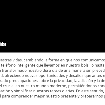
 nuestras vidas, cambiando la forma en que nos comunicamo
eléfono inteligente que llevamos en nuestro bolsillo hasta
a ha transformado nuestro día a día de una manera sin preced
dad, ofreciendo nuevas oportunidades y desafíos que antes 
ado preocupaciones sobre la privacidad, la adicción y la d
papel crucial en nuestro mundo moderno, permitiéndonos co
ón y simplificar nuestras tareas diarias. En este sentido, e
ial para comprender mejor nuestro presente y prepararnos p