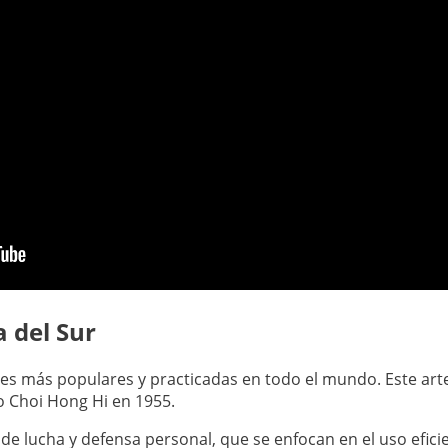
 del Sur
les más populares y practicadas en todo el mundo. Este arte
o Choi Hong Hi en 1955.
 lucha y defensa personal, que se enfocan en el uso eficien