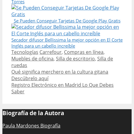
Torres
Se Pueden Conseguir Tarjetas De Google Play Gratis
Secador difusor Bellissima la mejor opción en El Corte
Inglés para un cabello increíble
Categories
Tags
Tecnologías
Carrefour
,
Compras en línea
,
Muebles de oficina
,
Silla de escritorio
,
Silla de
ruedas
Post
Qué significa merchero en la cultura gitana
navigation
Descúbrelo aquí
Registro Electrónico en Madrid Lo Que Debes
Saber
Biografía de la Autora
Paula Mardones Biografía