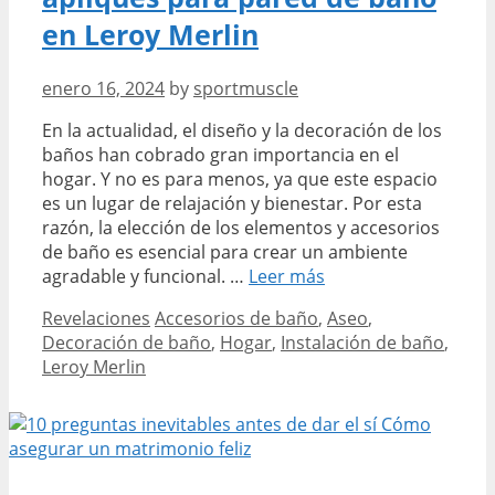
en Leroy Merlin
enero 16, 2024
by
sportmuscle
En la actualidad, el diseño y la decoración de los
baños han cobrado gran importancia en el
hogar. Y no es para menos, ya que este espacio
es un lugar de relajación y bienestar. Por esta
razón, la elección de los elementos y accesorios
de baño es esencial para crear un ambiente
Descubre
agradable y funcional. …
Leer más
los
Categories
Tags
Revelaciones
Accesorios de baño
,
Aseo
,
mejores
Decoración de baño
,
Hogar
,
Instalación de baño
,
apliques
Leroy Merlin
para
pared
de
baño
en
Leroy