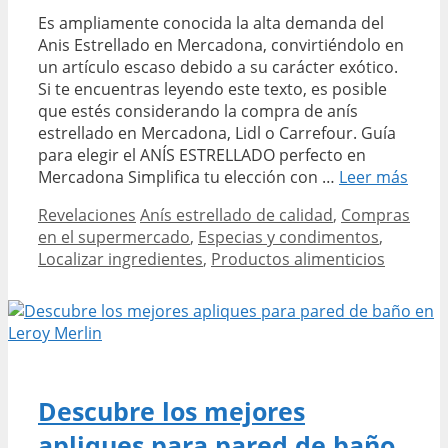
Es ampliamente conocida la alta demanda del
Anis Estrellado en Mercadona, convirtiéndolo en
un artículo escaso debido a su carácter exótico.
Si te encuentras leyendo este texto, es posible
que estés considerando la compra de anís
estrellado en Mercadona, Lidl o Carrefour. Guía
para elegir el ANÍS ESTRELLADO perfecto en
Comp
Mercadona Simplifica tu elección con …
Leer más
el
Categories
Tags
Revelaciones
Anís estrellado de calidad
,
Compras
mejo
en el supermercado
,
Especias y condimentos
,
anís
Localizar ingredientes
,
Productos alimenticios
estre
en
Merc
vari
y
calid
garan
Descubre los mejores
apliques para pared de baño