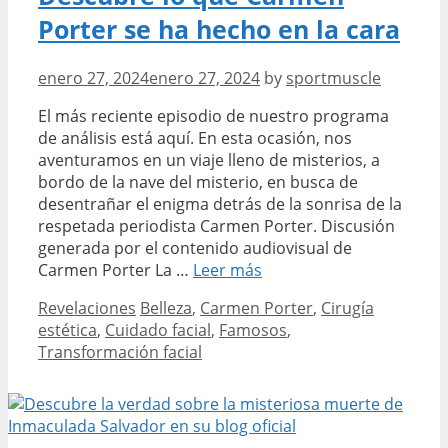
sorprendente
Porter se ha hecho en la cara
revelación
enero 27, 2024
enero 27, 2024
by
sportmuscle
El más reciente episodio de nuestro programa
de análisis está aquí. En esta ocasión, nos
aventuramos en un viaje lleno de misterios, a
bordo de la nave del misterio, en busca de
desentrañar el enigma detrás de la sonrisa de la
respetada periodista Carmen Porter. Discusión
generada por el contenido audiovisual de
Descubre
Carmen Porter La …
Leer más
lo
Categories
Tags
Revelaciones
Belleza
,
Carmen Porter
,
Cirugía
que
estética
,
Cuidado facial
,
Famosos
,
Carmen
Transformación facial
Porter
se
ha
hecho
en