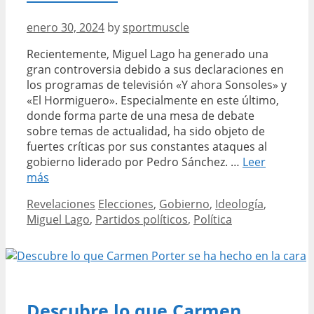
enero 30, 2024
by
sportmuscle
Recientemente, Miguel Lago ha generado una
gran controversia debido a sus declaraciones en
los programas de televisión «Y ahora Sonsoles» y
«El Hormiguero». Especialmente en este último,
donde forma parte de una mesa de debate
sobre temas de actualidad, ha sido objeto de
fuertes críticas por sus constantes ataques al
gobierno liderado por Pedro Sánchez. …
Leer
Miguel
más
Lago
Categories
Tags
Revelaciones
Elecciones
,
Gobierno
,
Ideología
,
y
Miguel Lago
,
Partidos políticos
,
Política
su
posición
en
la
política
una
Descubre lo que Carmen