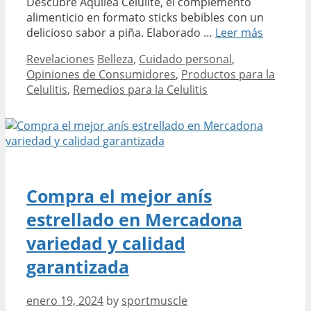
Descubre Aquilea Celulite, el complemento
alimenticio en formato sticks bebibles con un
Buscas
delicioso sabor a piña. Elaborado …
Leer más
opinione
Categories
Tags
Revelaciones
Belleza
,
Cuidado personal
,
sobre
Opiniones de Consumidores
,
Productos para la
Aquilea
Celulitis
,
Remedios para la Celulitis
Celulitis
Conoce
la
verdad
detrás
del
product
Compra el mejor anís
estrellado en Mercadona
variedad y calidad
garantizada
enero 19, 2024
by
sportmuscle