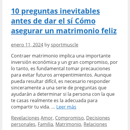
Merlin
10 preguntas inevitables
antes de dar el sí Cómo
asegurar un matrimonio feliz
enero 11, 2024
by
sportmuscle
Contraer matrimonio implica una importante
inversión económica y un gran compromiso, por
lo tanto, es fundamental tomar precauciones
para evitar futuros arrepentimientos. Aunque
pueda resultar difícil, es necesario responder
sinceramente a una serie de preguntas que
ayudarán a determinar si la persona con la que
te casas realmente es la adecuada para
10
compartir tu vida. …
Leer más
preguntas
Categories
Tags
Revelaciones
Amor
,
Compromiso
,
Decisiones
inevitables
personales
,
Familia
,
Matrimonio
,
Relaciones
antes