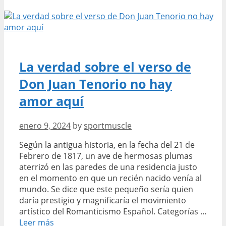
de
dar
el
sí
Cómo
asegurar
La verdad sobre el verso de
un
Don Juan Tenorio no hay
matrimonio
feliz
amor aquí
enero 9, 2024
by
sportmuscle
Según la antigua historia, en la fecha del 21 de
Febrero de 1817, un ave de hermosas plumas
aterrizó en las paredes de una residencia justo
en el momento en que un recién nacido venía al
mundo. Se dice que este pequeño sería quien
daría prestigio y magnificaría el movimiento
artístico del Romanticismo Español. Categorías …
La
Leer más