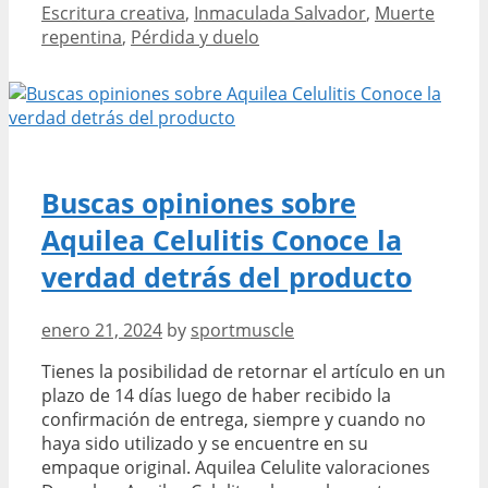
Escritura creativa
,
Inmaculada Salvador
,
Muerte
sobre
repentina
,
Pérdida y duelo
la
misteriosa
muerte
de
Inmaculada
Salvador
en
Buscas opiniones sobre
su
Aquilea Celulitis Conoce la
blog
oficial
verdad detrás del producto
enero 21, 2024
by
sportmuscle
Tienes la posibilidad de retornar el artículo en un
plazo de 14 días luego de haber recibido la
confirmación de entrega, siempre y cuando no
haya sido utilizado y se encuentre en su
empaque original. Aquilea Celulite valoraciones