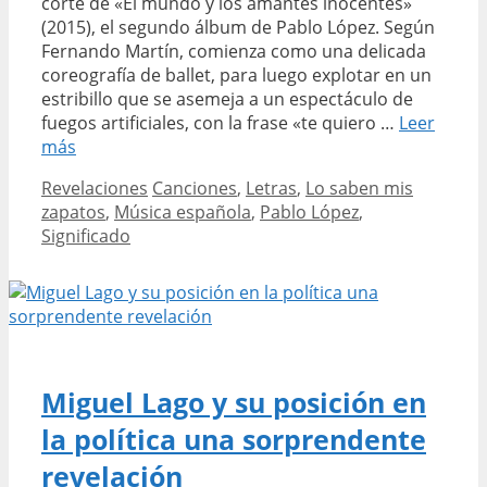
corte de «El mundo y los amantes inocentes»
(2015), el segundo álbum de Pablo López. Según
Fernando Martín, comienza como una delicada
coreografía de ballet, para luego explotar en un
estribillo que se asemeja a un espectáculo de
fuegos artificiales, con la frase «te quiero …
Leer
Pablo
más
López
Categories
Tags
Revelaciones
Canciones
,
Letras
,
Lo saben mis
–
zapatos
,
Música española
,
Pablo López
,
Lo
Significado
Saben
Mis
Zapatos
Significado
Miguel Lago y su posición en
la política una sorprendente
revelación