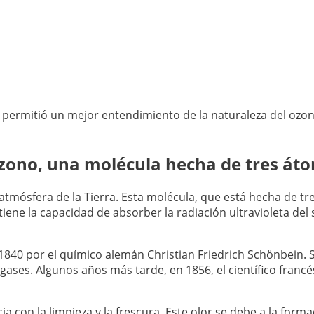
 permitió un mejor entendimiento de la naturaleza del ozo
 ozono, una molécula hecha de tres át
atmósfera de la Tierra. Esta molécula, que está hecha de t
ene la capacidad de absorber la radiación ultravioleta del s
 1840 por el químico alemán Christian Friedrich Schönbein.
ases. Algunos años más tarde, en 1856, el científico francés
a con la limpieza y la frescura. Este olor se debe a la form