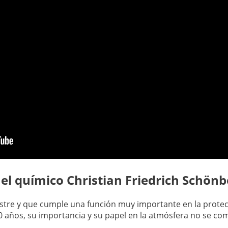
 el químico Christian Friedrich Schönb
estre y que cumple una función muy importante en la protec
0 años, su importancia y su papel en la atmósfera no se c