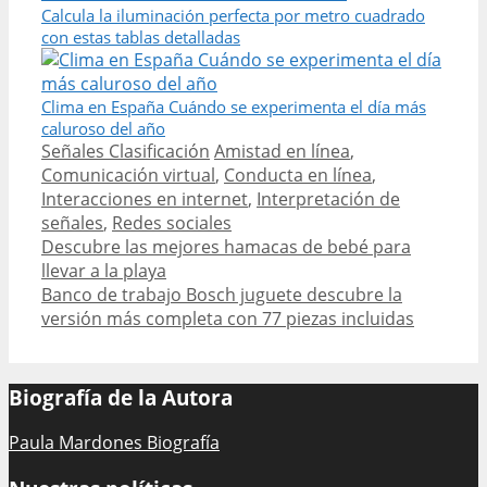
Calcula la iluminación perfecta por metro cuadrado
con estas tablas detalladas
Clima en España Cuándo se experimenta el día más
caluroso del año
Categories
Tags
Señales Clasificación
Amistad en línea
,
Comunicación virtual
,
Conducta en línea
,
Interacciones en internet
,
Interpretación de
señales
,
Redes sociales
Post
Descubre las mejores hamacas de bebé para
navigation
llevar a la playa
Banco de trabajo Bosch juguete descubre la
versión más completa con 77 piezas incluidas
Biografía de la Autora
Paula Mardones Biografía