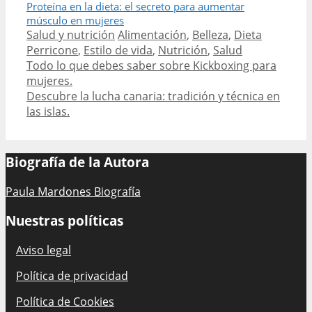
Proteína en la dieta: el secreto para aumentar
músculo en mujeres
Categories
Tags
Salud y nutrición
Alimentación
,
Belleza
,
Dieta
Perricone
,
Estilo de vida
,
Nutrición
,
Salud
Post
Todo lo que debes saber sobre Kickboxing para
navigation
mujeres.
Descubre la lucha canaria: tradición y técnica en
las islas.
Biografía de la Autora
Paula Mardones Biografía
Nuestras políticas
Aviso legal
Política de privacidad
Política de Cookies