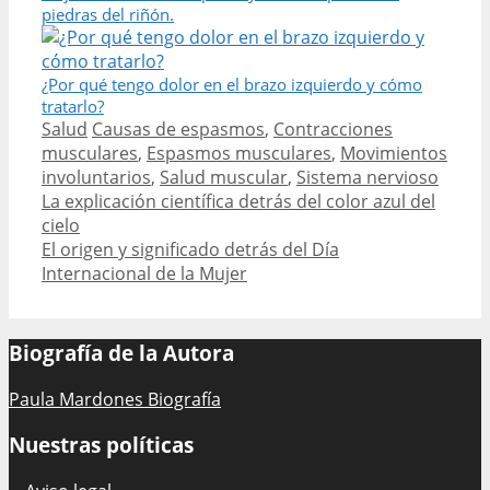
piedras del riñón.
¿Por qué tengo dolor en el brazo izquierdo y cómo
tratarlo?
Categories
Tags
Salud
Causas de espasmos
,
Contracciones
musculares
,
Espasmos musculares
,
Movimientos
involuntarios
,
Salud muscular
,
Sistema nervioso
Post
La explicación científica detrás del color azul del
navigation
cielo
El origen y significado detrás del Día
Internacional de la Mujer
Biografía de la Autora
Paula Mardones Biografía
Nuestras políticas