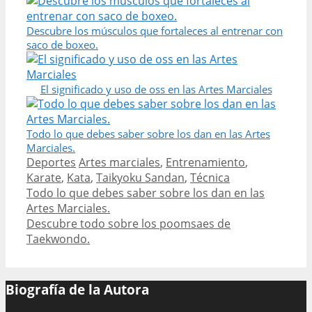
Descubre los músculos que fortaleces al entrenar con
saco de boxeo.
El significado y uso de oss en las Artes Marciales
Todo lo que debes saber sobre los dan en las Artes
Marciales.
Categories
Tags
Deportes
Artes marciales
,
Entrenamiento
,
Karate
,
Kata
,
Taikyoku Sandan
,
Técnica
Post
Todo lo que debes saber sobre los dan en las
navigation
Artes Marciales.
Descubre todo sobre los poomsaes de
Taekwondo.
Biografía de la Autora