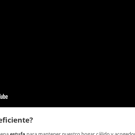
eficiente?
buena
estufa
para mantener nuestro hogar cálido y acogedor.