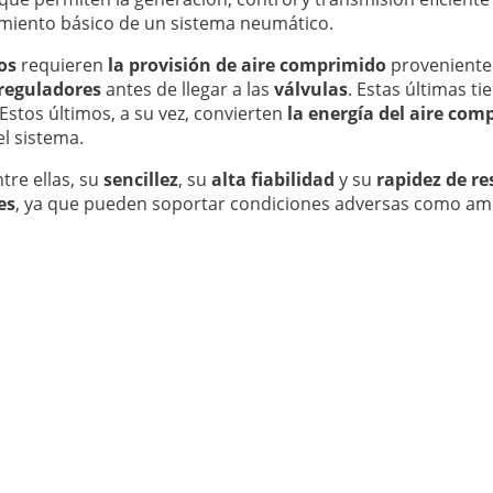
amiento básico de un sistema neumático.
os
requieren
la provisión de aire comprimido
proveniente
y reguladores
antes de llegar a las
válvulas
. Estas últimas t
 Estos últimos, a su vez, convierten
la energía del aire com
l sistema.
tre ellas, su
sencillez
, su
alta fiabilidad
y su
rapidez de r
es
, ya que pueden soportar condiciones adversas como a