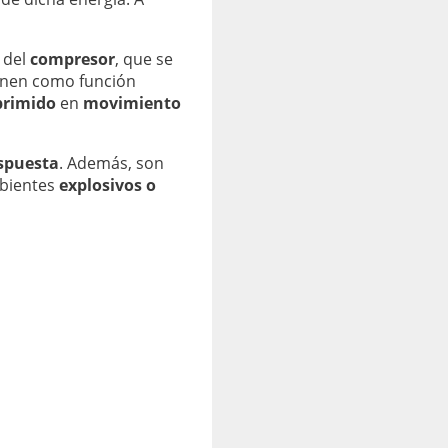
 del
compresor
, que se
ienen como función
primido
en
movimiento
espuesta
. Además, son
mbientes
explosivos o