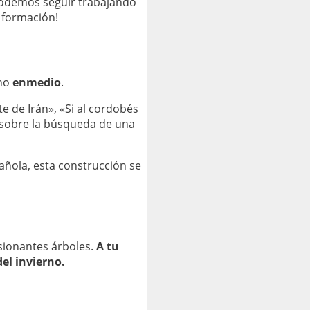
 podemos seguir trabajando
a formación!
 no
enmedio
.
 de Irán», «Si al cordobés
 sobre la búsqueda de una
pañola, esta construcción se
sionantes árboles.
A tu
del invierno.