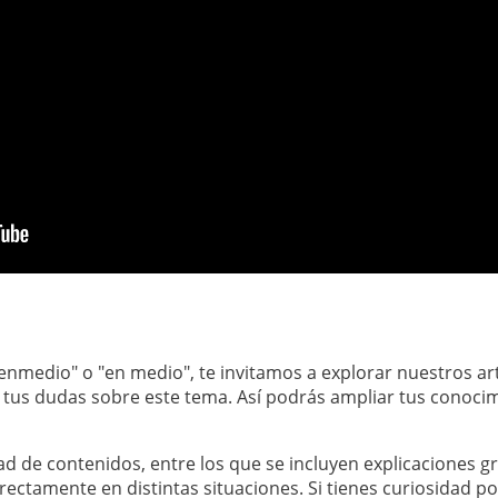
 "enmedio" o "en medio", te invitamos a explorar nuestros ar
ar tus dudas sobre este tema. Así podrás ampliar tus conoci
d de contenidos, entre los que se incluyen explicaciones g
rectamente en distintas situaciones. Si tienes curiosidad 