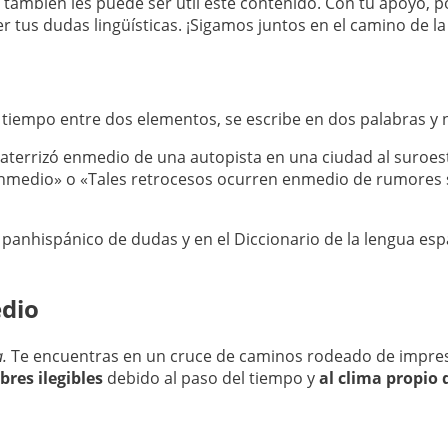
e también les puede ser útil este contenido. Con tu apoyo,
r tus dudas lingüísticas. ¡Sigamos juntos en el camino de l
o tiempo entre dos elementos, se escribe en dos palabras y
errizó enmedio de una autopista en una ciudad al suroeste
 enmedio» o «Tales retrocesos ocurren enmedio de rumores
o panhispánico de dudas y en el Diccionario de la lengua es
edio
.
Te encuentras en un cruce de caminos rodeado de impre
res ilegibles
debido al paso del tiempo y
al clima propio 