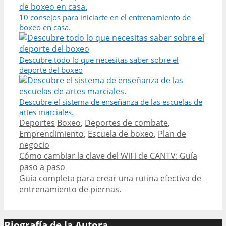
10 consejos para iniciarte en el entrenamiento de
boxeo en casa.
Descubre todo lo que necesitas saber sobre el
deporte del boxeo
Descubre el sistema de enseñanza de las escuelas de
artes marciales.
Categories
Tags
Deportes
Boxeo
,
Deportes de combate
,
Emprendimiento
,
Escuela de boxeo
,
Plan de
negocio
Post
Cómo cambiar la clave del WiFi de CANTV: Guía
navigation
paso a paso
Guía completa para crear una rutina efectiva de
entrenamiento de piernas.
Biografía de la Autora