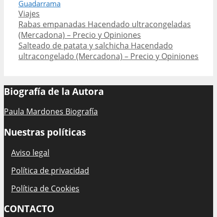
Guadarrama
Categories
Viajes
Post
Rabas empanadas Hacendado ultracongeladas
navigation
(Mercadona) – Precio y Opiniones
Salteado de patata y salchicha Hacendado
ultracongelado (Mercadona) – Precio y Opiniones
Biografía de la Autora
Paula Mardones Biografía
Nuestras políticas
Aviso legal
Política de privacidad
Política de Cookies
CONTACTO