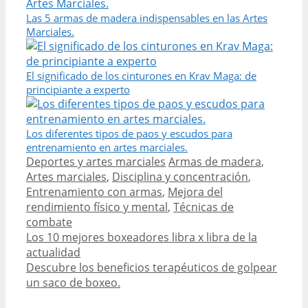
Las 5 armas de madera indispensables en las Artes
Marciales.
El significado de los cinturones en Krav Maga: de
principiante a experto
Los diferentes tipos de paos y escudos para
entrenamiento en artes marciales.
Categories
Tags
Deportes y artes marciales
Armas de madera
,
Artes marciales
,
Disciplina y concentración
,
Entrenamiento con armas
,
Mejora del
rendimiento físico y mental
,
Técnicas de
combate
Post
Los 10 mejores boxeadores libra x libra de la
navigation
actualidad
Descubre los beneficios terapéuticos de golpear
un saco de boxeo.